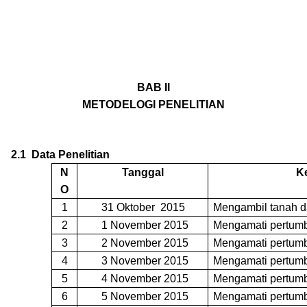
BAB II
METODELOGI PENELITIAN
2.1
Data Penelitian
N
Tanggal
K
O
1
31 Oktober
2015
Mengambil tanah 
2
1 November 2015
Mengamati pertum
3
2 November 2015
Mengamati pertum
4
3 November 2015
Mengamati pertum
5
4 November 2015
Mengamati pertum
6
5 November 2015
Mengamati pertum