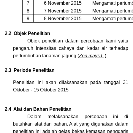
7
6 November 2015
Mengamati pertum
8
7 November 2015
Mengamati pertum
9
8 November 2015
Mengamati pertum
2.2
Objek Penelitian
Objek penelitian dalam percobaan kami yaitu
pengaruh intensitas cahaya dan kadar air terhadap
pertumbuhan tanaman jagung
(
Zea mays L
.).
2.3
Periode Penelitian
Penelitian ini akan dilaksanakan pada tanggal 31
Oktober - 15 Oktober 2015
2.4
Alat dan Bahan Penelitian
Dalam melaksanakan percobaan ini di
butuhkan alat dan bahan. Alat yang digunakan dalam
penelitian ini adalah gelas bekas kemasan penggaris