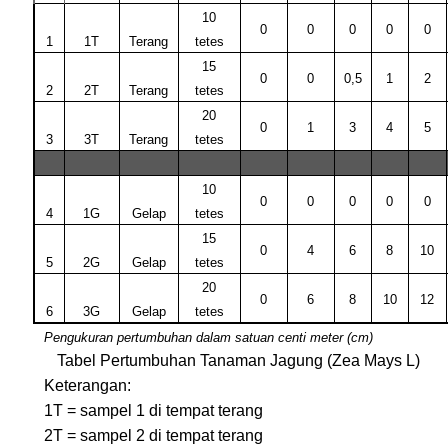
10
0
0
0
0
0
1
1T
Terang
tetes
15
0
0
0,5
1
2
2
2T
Terang
tetes
20
0
1
3
4
5
3
3T
Terang
tetes
10
0
0
0
0
0
4
1G
Gelap
tetes
15
0
4
6
8
10
5
2G
Gelap
tetes
20
0
6
8
10
12
6
3G
Gelap
tetes
Pengukuran pertumbuhan dalam satuan centi meter (cm)
Tabel Pertumbuhan Tanaman Jagung (Zea Mays L)
Keterangan:
1T = sampel 1 di tempat terang
2T = sampel 2 di tempat terang