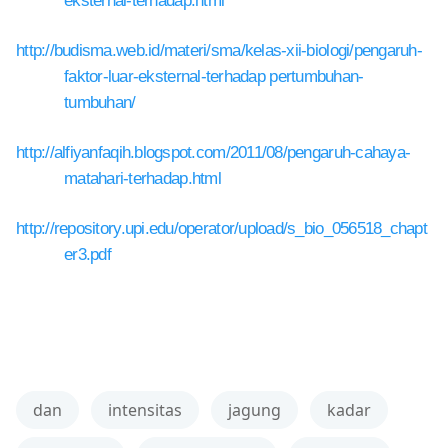
http://budisma.web.id/materi/sma/kelas-xii-biologi/pengaruh-
faktor-luar-eksternal-terhadap pertumbuhan-
tumbuhan/
http://alfiyanfaqih.blogspot.com/2011/08/pengaruh-cahaya-
matahari-terhadap.html
http://repository.upi.edu/operator/upload/s_bio_056518_chapt
er3.pdf
dan
intensitas
jagung
kadar