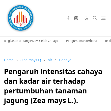
Ringkasan tentang PKBM Celah Cahaya
Pengumuman terbaru
Test
Home
(Zea mays L)
air
Cahaya
Pengaruh intensitas cahaya
dan kadar air terhadap
pertumbuhan tanaman
jagung (Zea mays L.).