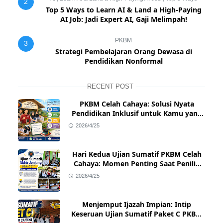
2
Top 5 Ways to Learn AI & Land a High-Paying
AI Job: Jadi Expert AI, Gaji Melimpah!
PKBM
3
Strategi Pembelajaran Orang Dewasa di
Pendidikan Nonformal
RECENT POST
PKBM Celah Cahaya: Solusi Nyata
Pendidikan Inklusif untuk Kamu yang
Ingin Bangkit & Sukses
2026/4/25
Hari Kedua Ujian Sumatif PKBM Celah
Cahaya: Momen Penting Saat Penilik
Kecamatan Singajaya Turun Langsung!
2026/4/25
Menjemput Ijazah Impian: Intip
Keseruan Ujian Sumatif Paket C PKBM