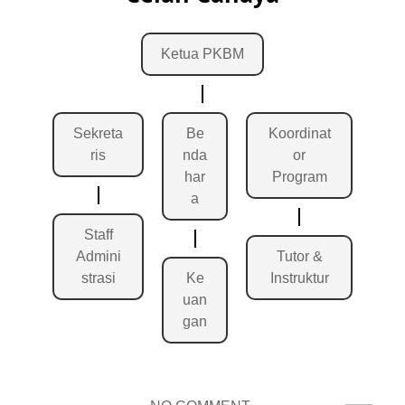
Ketua PKBM
Sekreta
Be
Koordinat
ris
nda
or
har
Program
a
Staff
Admini
Tutor &
strasi
Ke
Instruktur
uan
gan