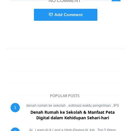
NO COMMENT
Add Comment
POPULAR POSTS
denah rumah ke sekolah
,
estimasi waktu pengiriman
,
IPS
1
Denah Rumah ke Sekolah & Manfaat Peta
Digital dalam Kehidupan Sehari-hari
AI
,
Learn AI & Land a High-Paying AI Job
,
Top 5 Ways