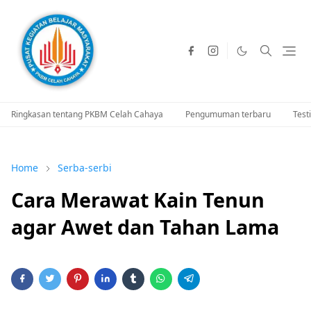
Ringkasan tentang PKBM Celah Cahaya
Pengumuman terbaru
Test
Home
Serba-serbi
Cara Merawat Kain Tenun
agar Awet dan Tahan Lama