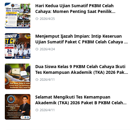
Hari Kedua Ujian Sumatif PKBM Celah
Cahaya: Momen Penting Saat Penilik
Kecamatan Singajaya Turun Langsung!
2026/4/25
Menjemput Ijazah Impian: Intip Keseruan
Ujian Sumatif Paket C PKBM Celah Cahaya di
Sukawangi!
2026/4/24
Dua Siswa Kelas 9 PKBM Celah Cahaya Ikuti
Tes Kemampuan Akademik (TKA) 2026 Paket
B
2026/4/11
Selamat Mengikuti Tes Kemampuan
Akademik (TKA) 2026 Paket B PKBM Celah
Cahaya
2026/4/11