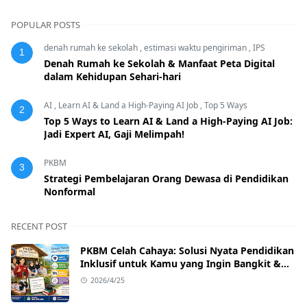
POPULAR POSTS
denah rumah ke sekolah
,
estimasi waktu pengiriman
,
IPS
1
Denah Rumah ke Sekolah & Manfaat Peta Digital
dalam Kehidupan Sehari-hari
AI
,
Learn AI & Land a High-Paying AI Job
,
Top 5 Ways
2
Top 5 Ways to Learn AI & Land a High-Paying AI Job:
Jadi Expert AI, Gaji Melimpah!
PKBM
3
Strategi Pembelajaran Orang Dewasa di Pendidikan
Nonformal
RECENT POST
PKBM Celah Cahaya: Solusi Nyata Pendidikan
Inklusif untuk Kamu yang Ingin Bangkit &
Sukses
2026/4/25