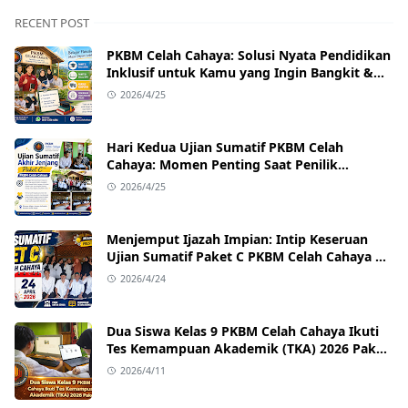
RECENT POST
PKBM Celah Cahaya: Solusi Nyata Pendidikan
Inklusif untuk Kamu yang Ingin Bangkit &
Sukses
2026/4/25
Hari Kedua Ujian Sumatif PKBM Celah
Cahaya: Momen Penting Saat Penilik
Kecamatan Singajaya Turun Langsung!
2026/4/25
Menjemput Ijazah Impian: Intip Keseruan
Ujian Sumatif Paket C PKBM Celah Cahaya di
Sukawangi!
2026/4/24
Dua Siswa Kelas 9 PKBM Celah Cahaya Ikuti
Tes Kemampuan Akademik (TKA) 2026 Paket
B
2026/4/11