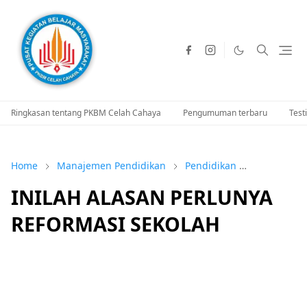
Ringkasan tentang PKBM Celah Cahaya
Pengumuman terbaru
Test
Home
Manajemen Pendidikan
Pendidikan
Pendidikan
INILAH ALASAN PERLUNYA
REFORMASI SEKOLAH