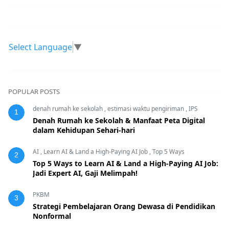
Select Language
▼
POPULAR POSTS
denah rumah ke sekolah
,
estimasi waktu pengiriman
,
IPS
1
Denah Rumah ke Sekolah & Manfaat Peta Digital
dalam Kehidupan Sehari-hari
AI
,
Learn AI & Land a High-Paying AI Job
,
Top 5 Ways
2
Top 5 Ways to Learn AI & Land a High-Paying AI Job:
Jadi Expert AI, Gaji Melimpah!
PKBM
3
Strategi Pembelajaran Orang Dewasa di Pendidikan
Nonformal