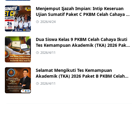
Menjemput Ijazah Impian: Intip Keseruan
Ujian Sumatif Paket C PKBM Celah Cahaya di
Sukawangi!
2026/4/24
Dua Siswa Kelas 9 PKBM Celah Cahaya Ikuti
Tes Kemampuan Akademik (TKA) 2026 Paket
B
2026/4/11
Selamat Mengikuti Tes Kemampuan
Akademik (TKA) 2026 Paket B PKBM Celah
Cahaya
2026/4/11