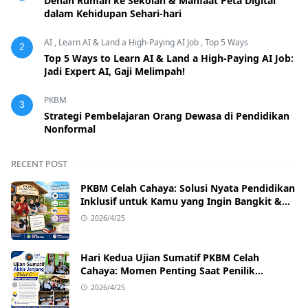
Denah Rumah ke Sekolah & Manfaat Peta Digital
dalam Kehidupan Sehari-hari
AI
,
Learn AI & Land a High-Paying AI Job
,
Top 5 Ways
2
Top 5 Ways to Learn AI & Land a High-Paying AI Job:
Jadi Expert AI, Gaji Melimpah!
PKBM
3
Strategi Pembelajaran Orang Dewasa di Pendidikan
Nonformal
RECENT POST
PKBM Celah Cahaya: Solusi Nyata Pendidikan
Inklusif untuk Kamu yang Ingin Bangkit &
Sukses
2026/4/25
Hari Kedua Ujian Sumatif PKBM Celah
Cahaya: Momen Penting Saat Penilik
Kecamatan Singajaya Turun Langsung!
2026/4/25