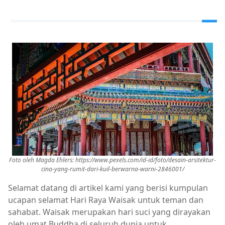
Foto oleh Magda Ehlers: https://www.pexels.com/id-id/foto/desain-arsitektur-
cina-yang-rumit-dari-kuil-berwarna-warni-2846001/
Selamat datang di artikel kami yang berisi kumpulan
ucapan selamat Hari Raya Waisak untuk teman dan
sahabat. Waisak merupakan hari suci yang dirayakan
oleh umat Buddha di seluruh dunia untuk