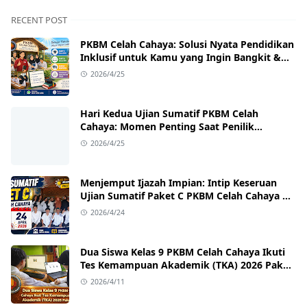
RECENT POST
PKBM Celah Cahaya: Solusi Nyata Pendidikan
Inklusif untuk Kamu yang Ingin Bangkit &
Sukses
2026/4/25
Hari Kedua Ujian Sumatif PKBM Celah
Cahaya: Momen Penting Saat Penilik
Kecamatan Singajaya Turun Langsung!
2026/4/25
Menjemput Ijazah Impian: Intip Keseruan
Ujian Sumatif Paket C PKBM Celah Cahaya di
Sukawangi!
2026/4/24
Dua Siswa Kelas 9 PKBM Celah Cahaya Ikuti
Tes Kemampuan Akademik (TKA) 2026 Paket
B
2026/4/11