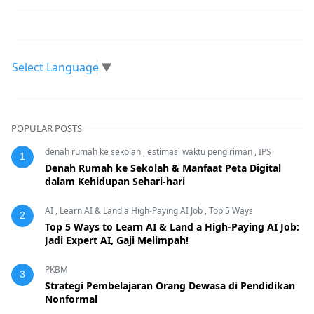
Select Language
▼
POPULAR POSTS
denah rumah ke sekolah
,
estimasi waktu pengiriman
,
IPS
1
Denah Rumah ke Sekolah & Manfaat Peta Digital
dalam Kehidupan Sehari-hari
AI
,
Learn AI & Land a High-Paying AI Job
,
Top 5 Ways
2
Top 5 Ways to Learn AI & Land a High-Paying AI Job:
Jadi Expert AI, Gaji Melimpah!
PKBM
3
Strategi Pembelajaran Orang Dewasa di Pendidikan
Nonformal