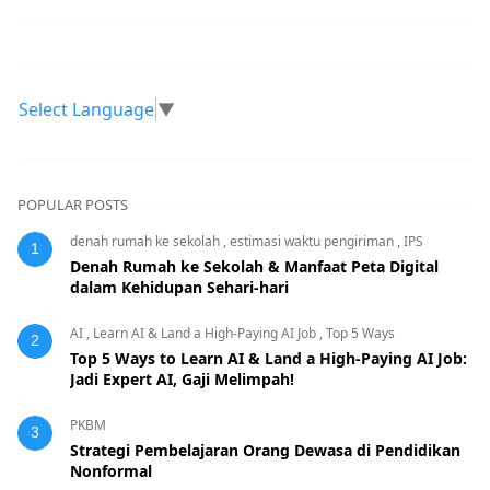
Select Language
▼
POPULAR POSTS
denah rumah ke sekolah
,
estimasi waktu pengiriman
,
IPS
1
Denah Rumah ke Sekolah & Manfaat Peta Digital
dalam Kehidupan Sehari-hari
AI
,
Learn AI & Land a High-Paying AI Job
,
Top 5 Ways
2
Top 5 Ways to Learn AI & Land a High-Paying AI Job:
Jadi Expert AI, Gaji Melimpah!
PKBM
3
Strategi Pembelajaran Orang Dewasa di Pendidikan
Nonformal