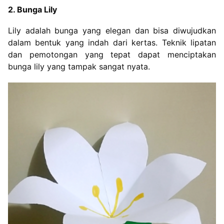
2. Bunga Lily
Lily adalah bunga yang elegan dan bisa diwujudkan
dalam bentuk yang indah dari kertas. Teknik lipatan
dan pemotongan yang tepat dapat menciptakan
bunga lily yang tampak sangat nyata.