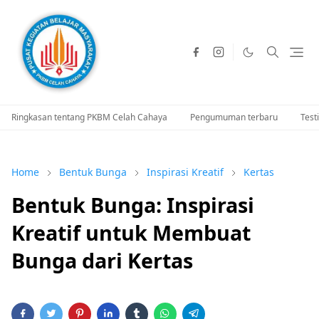
Ringkasan tentang PKBM Celah Cahaya
Pengumuman terbaru
Test
Home
Bentuk Bunga
Inspirasi Kreatif
Kertas
Bentuk Bunga: Inspirasi
Kreatif untuk Membuat
Bunga dari Kertas