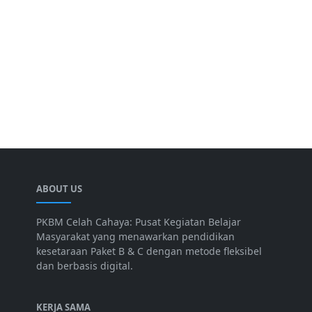
ABOUT US
PKBM Celah Cahaya: Pusat Kegiatan Belajar
Masyarakat yang menawarkan pendidikan
kesetaraan Paket B & C dengan metode fleksibel
dan berbasis digital.
KERJA SAMA