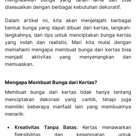
disesuaikan dengan berbagai kebutuhan dekoratif.
Dalam artikel ini, kita akan menjelajahi berbagai
bentuk bunga yang dapat dibuat dari kertas, langkah-
langkahnya, dan tips untuk menciptakan bunga kertas
yang indah dan realistis. Mari kita mulai dengan
memahami mengapa membuat bunga dari kertas bisa
menjadi aktivitas yang menyenangkan dan
memuaskan.
Mengapa Membuat Bunga dari Kertas?
Membuat bunga dari kertas tidak hanya tentang
menciptakan dekorasi yang cantik, tetapi juga
memiliki beberapa manfaat lain yang membuatnya
menarik:
Kreativitas Tanpa Batas:
Kertas menawarkan
fleksibilitas dan kesempatan untuk