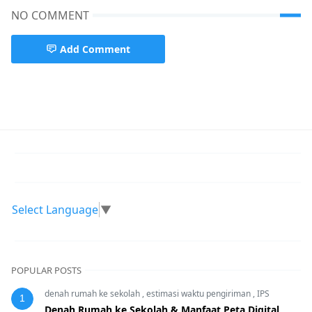
NO COMMENT
Add Comment
Bentuk Bunga,Inspirasi Kreatif,Kertas,Membuat Bunga
Select Language
▼
POPULAR POSTS
denah rumah ke sekolah
,
estimasi waktu pengiriman
,
IPS
1
Denah Rumah ke Sekolah & Manfaat Peta Digital