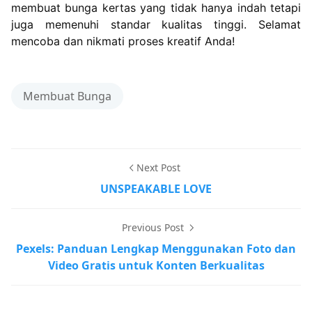
membuat bunga kertas yang tidak hanya indah tetapi
juga memenuhi standar kualitas tinggi. Selamat
mencoba dan nikmati proses kreatif Anda!
Membuat Bunga
Next Post
UNSPEAKABLE LOVE
Previous Post
Pexels: Panduan Lengkap Menggunakan Foto dan
Video Gratis untuk Konten Berkualitas