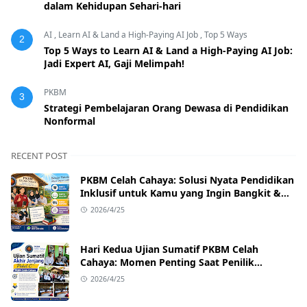
dalam Kehidupan Sehari-hari
AI
,
Learn AI & Land a High-Paying AI Job
,
Top 5 Ways
2
Top 5 Ways to Learn AI & Land a High-Paying AI Job:
Jadi Expert AI, Gaji Melimpah!
PKBM
3
Strategi Pembelajaran Orang Dewasa di Pendidikan
Nonformal
RECENT POST
PKBM Celah Cahaya: Solusi Nyata Pendidikan
Inklusif untuk Kamu yang Ingin Bangkit &
Sukses
2026/4/25
Hari Kedua Ujian Sumatif PKBM Celah
Cahaya: Momen Penting Saat Penilik
Kecamatan Singajaya Turun Langsung!
2026/4/25