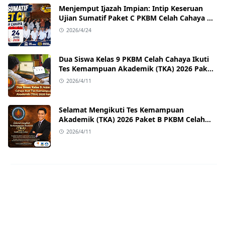
Menjemput Ijazah Impian: Intip Keseruan
Ujian Sumatif Paket C PKBM Celah Cahaya di
Sukawangi!
2026/4/24
Dua Siswa Kelas 9 PKBM Celah Cahaya Ikuti
Tes Kemampuan Akademik (TKA) 2026 Paket
B
2026/4/11
Selamat Mengikuti Tes Kemampuan
Akademik (TKA) 2026 Paket B PKBM Celah
Cahaya
2026/4/11