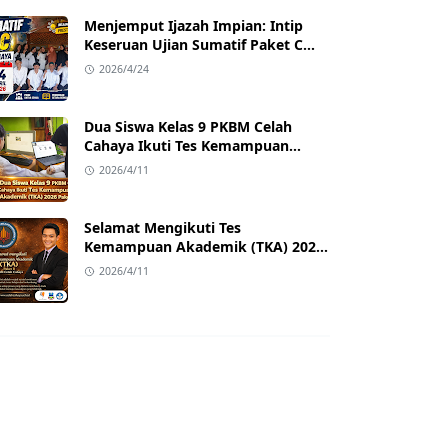
Menjemput Ijazah Impian: Intip
Keseruan Ujian Sumatif Paket C
PKBM Celah Cahaya di Sukawangi!
2026/4/24
Dua Siswa Kelas 9 PKBM Celah
Cahaya Ikuti Tes Kemampuan
Akademik (TKA) 2026 Paket B
2026/4/11
Selamat Mengikuti Tes
Kemampuan Akademik (TKA) 2026
Paket B PKBM Celah Cahaya
2026/4/11