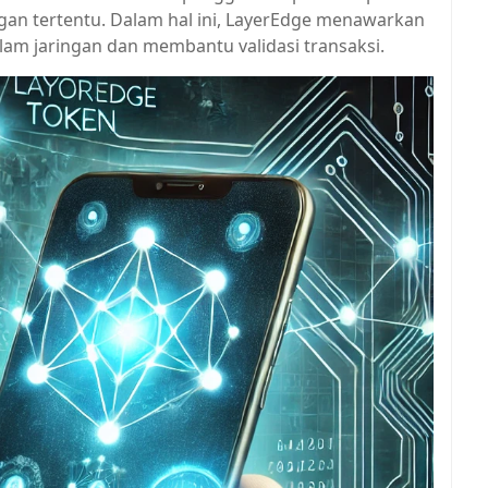
gan tertentu. Dalam hal ini, LayerEdge menawarkan
lam jaringan dan membantu validasi transaksi.