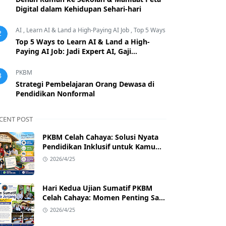
Digital dalam Kehidupan Sehari-hari
AI
,
Learn AI & Land a High-Paying AI Job
,
Top 5 Ways
2
Top 5 Ways to Learn AI & Land a High-
Paying AI Job: Jadi Expert AI, Gaji
Melimpah!
PKBM
3
Strategi Pembelajaran Orang Dewasa di
Pendidikan Nonformal
CENT POST
PKBM Celah Cahaya: Solusi Nyata
Pendidikan Inklusif untuk Kamu
yang Ingin Bangkit & Sukses
2026/4/25
Hari Kedua Ujian Sumatif PKBM
Celah Cahaya: Momen Penting Saat
Penilik Kecamatan Singajaya Turun
2026/4/25
Langsung!