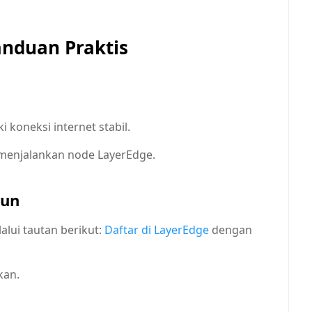
nduan Praktis
koneksi internet stabil.
 menjalankan node LayerEdge.
kun
alui tautan berikut:
Daftar di LayerEdge
dengan
kan.