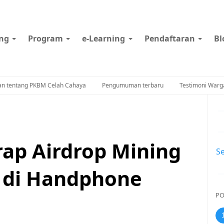
ng
Program
e-Learning
Pendaftaran
Bl
an tentang PKBM Celah Cahaya
Pengumuman terbaru
Testimoni Warga
rap Airdrop Mining
S
 di Handphone
PO