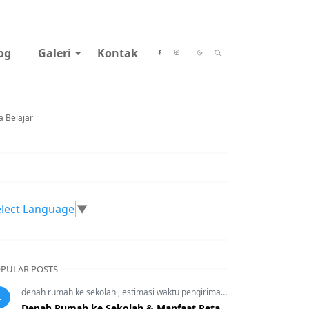
og
Galeri
Kontak
 Belajar
elect Language
▼
PULAR POSTS
denah rumah ke sekolah
,
estimasi waktu pengiriman
,
IPS
1
Denah Rumah ke Sekolah & Manfaat Peta