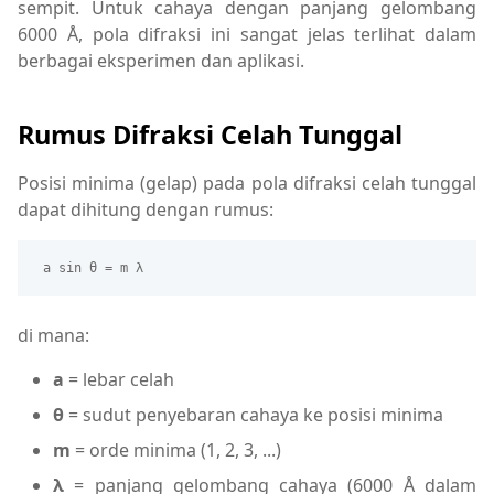
sempit. Untuk cahaya dengan panjang gelombang
6000 Å, pola difraksi ini sangat jelas terlihat dalam
berbagai eksperimen dan aplikasi.
Rumus Difraksi Celah Tunggal
Posisi minima (gelap) pada pola difraksi celah tunggal
dapat dihitung dengan rumus:
 a sin θ = m λ 
di mana:
a
= lebar celah
θ
= sudut penyebaran cahaya ke posisi minima
m
= orde minima (1, 2, 3, ...)
λ
= panjang gelombang cahaya (6000 Å dalam