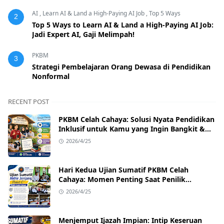
AI
,
Learn AI & Land a High-Paying AI Job
,
Top 5 Ways
2
Top 5 Ways to Learn AI & Land a High-Paying AI Job:
Jadi Expert AI, Gaji Melimpah!
PKBM
3
Strategi Pembelajaran Orang Dewasa di Pendidikan
Nonformal
RECENT POST
PKBM Celah Cahaya: Solusi Nyata Pendidikan
Inklusif untuk Kamu yang Ingin Bangkit &
Sukses
2026/4/25
Hari Kedua Ujian Sumatif PKBM Celah
Cahaya: Momen Penting Saat Penilik
Kecamatan Singajaya Turun Langsung!
2026/4/25
Menjemput Ijazah Impian: Intip Keseruan