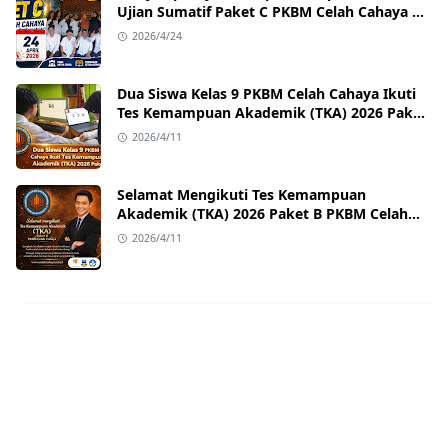
Ujian Sumatif Paket C PKBM Celah Cahaya di
Sukawangi!
2026/4/24
Dua Siswa Kelas 9 PKBM Celah Cahaya Ikuti
Tes Kemampuan Akademik (TKA) 2026 Paket
B
2026/4/11
Selamat Mengikuti Tes Kemampuan
Akademik (TKA) 2026 Paket B PKBM Celah
Cahaya
2026/4/11