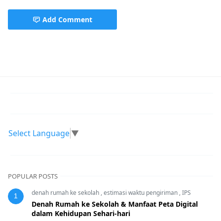
Add Comment
Cahaya,celah sempit,Difraksi Cahaya,eksperimen celah s
Select Language
▼
POPULAR POSTS
denah rumah ke sekolah
,
estimasi waktu pengiriman
,
IPS
1
Denah Rumah ke Sekolah & Manfaat Peta Digital
dalam Kehidupan Sehari-hari