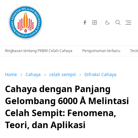
Ringkasan tentang PKBM Celah Cahaya
Pengumuman terbaru
Test
Home
Cahaya
celah sempit
Difraksi Cahaya
Cahaya dengan Panjang
Gelombang 6000 Å Melintasi
Celah Sempit: Fenomena,
Teori, dan Aplikasi